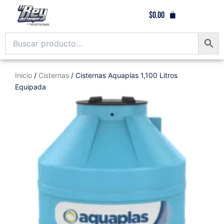
Ir
$
0.00
al
contenido
Inicio
/
Cisternas
/ Cisternas Aquaplas 1,100 Litros
Equipada