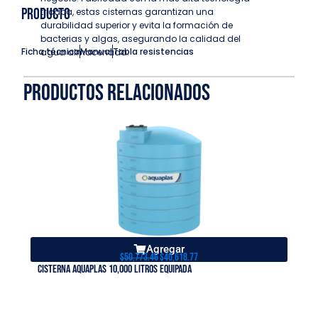
producto
tricapa, estas cisternas garantizan una
durabilidad superior y evita la formación de
bacterias y algas, asegurando la calidad del
Ficha técnica
Manual
Tabla resistencias
agua almacenada.
Productos relacionados
Agregar
O
C
$
50,773.46
$
40,618.77
Cisterna Aquaplas 10,000 Litros Equipada
Ci
r
u
i
r
g
r
i
e