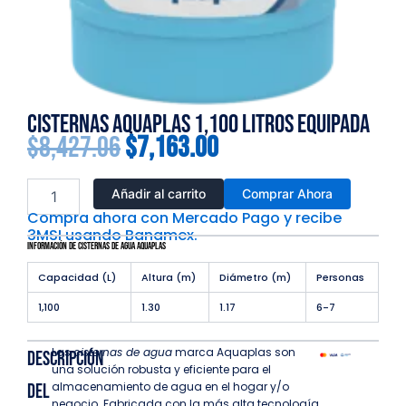
Cisternas Aquaplas 1,100 Litros Equipada
Original
Current
$
8,427.06
$
7,163.00
price
price
Cisternas
Añadir al carrito
Comprar Ahora
Aquaplas
Compra ahora con Mercado Pago y recibe
1,100
was:
is:
3MSI usando Banamex.
Litros
Información de Cisternas de Agua Aquaplas
Equipada
cantidad
Capacidad (L)
Altura (m)
Diámetro (m)
Personas
$8,427.06.
$7,163.00.
1,100
1.30
1.17
6-7
Las c
isternas de agua
marca Aquaplas son
Descripción
una solución robusta y eficiente para el
almacenamiento de agua en el hogar y/o
del
negocio. Fabricada con la más alta tecnología