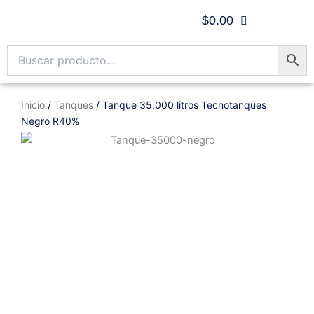
Ir
$
0.00
al
contenido
Inicio
/
Tanques
/ Tanque 35,000 litros Tecnotanques
Negro R40%