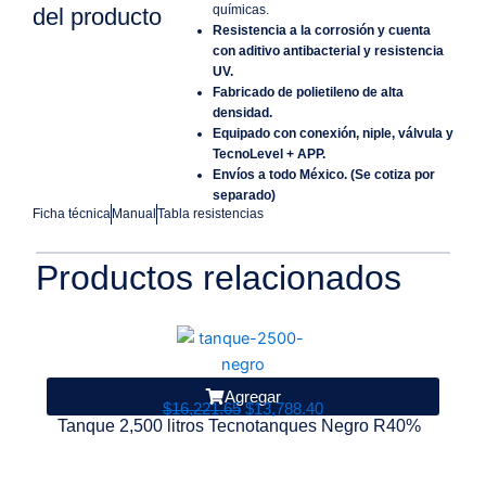
químicas.
del producto
Resistencia a la corrosión y cuenta
con aditivo antibacterial y resistencia
UV.
Fabricado de polietileno de alta
densidad.
Equipado con conexión, niple, válvula y
TecnoLevel + APP.
Envíos a todo México. (Se cotiza por
separado)
Ficha técnica
Manual
Tabla resistencias
Productos relacionados
Agregar
O
C
$
16,221.65
$
13,788.40
T
Tanque 2,500 litros Tecnotanques Negro R40%
r
u
i
r
g
r
i
e