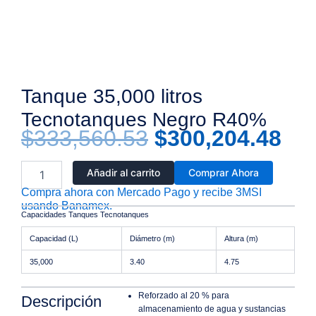
Tanque 35,000 litros
Tecnotanques Negro R40%
Original
Cur
$
333,560.53
$
300,204.48
Tanque
price
pri
Añadir al carrito
Comprar Ahora
35,000
Compra ahora con Mercado Pago y recibe 3MSI
litros
was:
is:
usando Banamex.
Tecnotanques
Capacidades Tanques Tecnotanques
Negro
R40%
Capacidad (L)
Diámetro (m)
Altura (m)
$333,560.53.
$30
cantidad
35,000
3.40
4.75
Reforzado al 20 % para
Descripción
almacenamiento de agua y sustancias